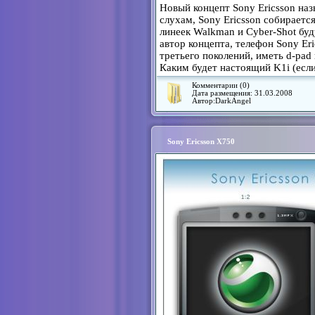
Новый концепт Sony Ericsson наз
слухам, Sony Ericsson собирает
линеек Walkman и Cyber-Shot буд
автор концепта, телефон Sony Er
третьего поколений, иметь d-pa
Каким будет настоящий K1i (если
Комментарии (0)
Дата размещения:
31.03.2008
Автор:
DarkAngel
Sony Ericsson X750