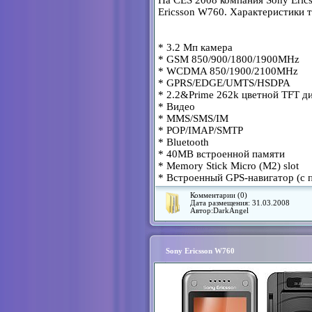
Ericsson W760. Характеристики 
* 3.2 Мп камера
* GSM 850/900/1800/1900MHz
* WCDMA 850/1900/2100MHz
* GPRS/EDGE/UMTS/HSDPA
* 2.2&Prime 262k цветной TFT д
* Видео
* MMS/SMS/IM
* POP/IMAP/SMTP
* Bluetooth
* 40MB встроенной памяти
* Memory Stick Micro (M2) slot
* Встроенный GPS-навигатор (с п
Комментарии (0)
Дата размещения:
31.03.2008
Автор:
DarkAngel
Sony Ericsson W760