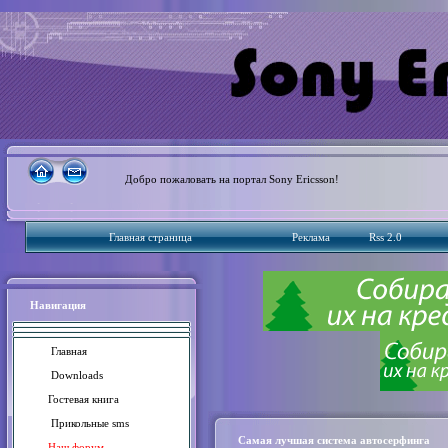
Добро пожаловать на портал Sony Ericsson!
Главная страница
Реклама
Rss 2.0
Навигация
Главна
я
Downloads
Гостевая книга
Прикольные sms
Самая лучшая система автосерфинга
Наш форум